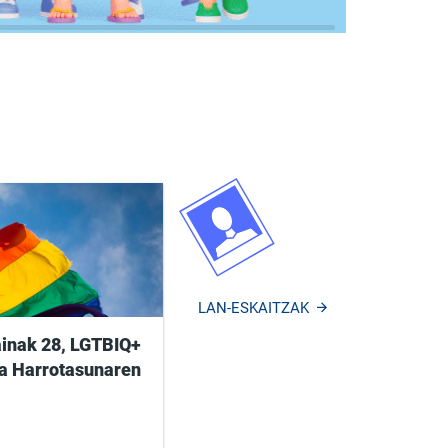
LAN-ESKAITZAK
nak 28, LGTBIQ+
a Harrotasunaren