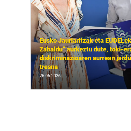
Eusko Jaurlaritzak eta EUDELek
Zabaldu” aurkeztu dute, toki-e
diskriminazioaren aurrean jard
tresna
26.06.2026