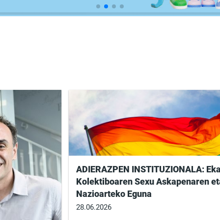
ADIERAZPEN INSTITUZIONALA: Ekai
Kolektiboaren Sexu Askapenaren et
Nazioarteko Eguna
28.06.2026