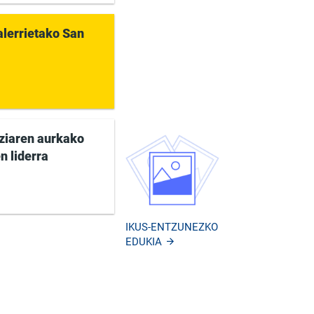
lerrietako San
ziaren aurkako
 liderra
IKUS-ENTZUNEZKO
EDUKIA