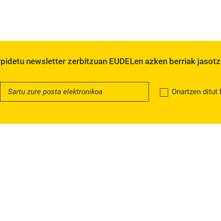
pidetu newsletter zerbitzuan EUDELen azken berriak jasot
Onartzen ditut 