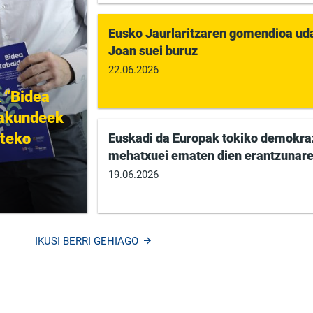
Eusko Jaurlaritzaren gomendioa uda
Joan suei buruz
22.06.2026
 “Bidea
rakundeek
uteko
Euskadi da Europak tokiko demokra
mehatxuei ematen dien erantzunaren
19.06.2026
IKUSI BERRI GEHIAGO