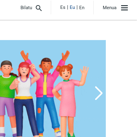
Es
Eu
Bilatu
En
Menua