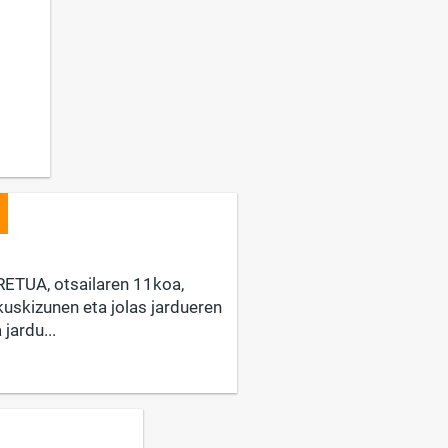
ETUA, otsailaren 11koa,
uskizunen eta jolas jardueren
jardu...