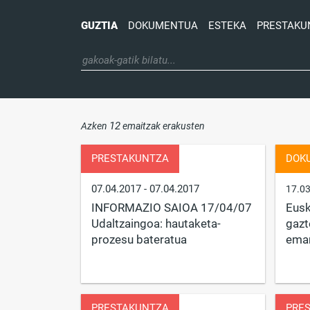
GUZTIA
DOKUMENTUA
ESTEKA
PRESTAKU
12
Azken
emaitzak erakusten
PRESTAKUNTZA
DOK
07.04.2017
- 07.04.2017
17.0
INFORMAZIO SAIOA 17/04/07
Eusk
Udaltzaingoa: hautaketa-
gazt
prozesu bateratua
eman
PRESTAKUNTZA
PRE