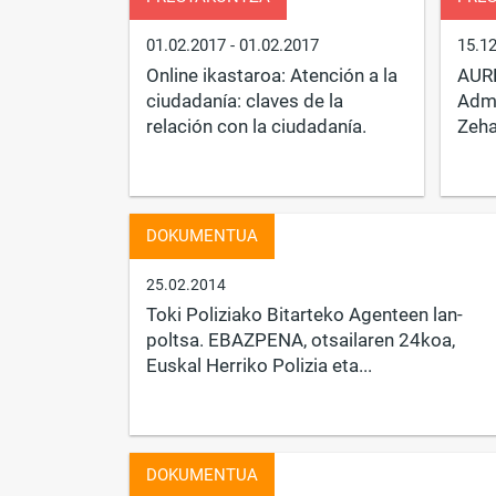
01.02.2017
- 01.02.2017
15.1
Online ikastaroa: Atención a la
AUR
ciudadanía: claves de la
Admi
relación con la ciudadanía.
Zeha
DOKUMENTUA
25.02.2014
Toki Poliziako Bitarteko Agenteen lan-
poltsa. EBAZPENA, otsailaren 24koa,
Euskal Herriko Polizia eta...
DOKUMENTUA