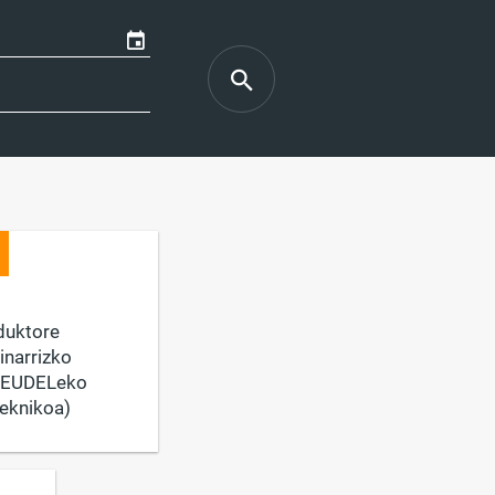
duktore
inarrizko
(EUDELeko
eknikoa)