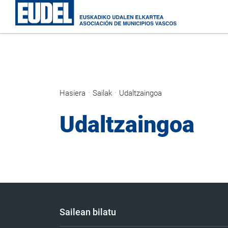
Hasiera
Sailak
Udaltzaingoa
Udaltzaingoa
Sailean bilatu