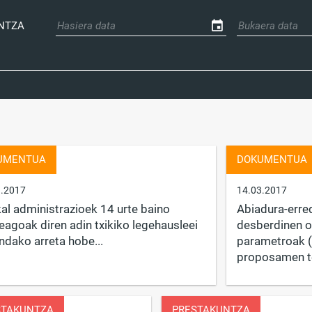
NTZA
UMENTUA
DOKUMENTUA
3.2017
14.03.2017
al administrazioek 14 urte baino
Abiadura-erre
eagoak diren adin txikiko legehausleei
desberdinen o
dako arreta hobe...
parametroak 
proposamen t
STAKUNTZA
PRESTAKUNTZA