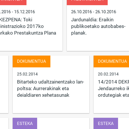
2.2016
- 15.12.2016
26.10.2016
- 26.10.2016
KEZPENA: Toki
Jardunaldia: Eraikin
nistrazioko 2017ko
publikoetako autobabes-
rkako Prestakuntza Plana
planak.
DOKUMENTUA
DOKUMENTUA
25.02.2014
20.02.2014
Bitarteko udaltzainentzako lan-
14/2014 DEKR
poltsa: Aurrerakinak eta
Jendaurreko ik
deialdiaren xehetasunak
ordutegiak eta 
ESTEKA
ESTEKA