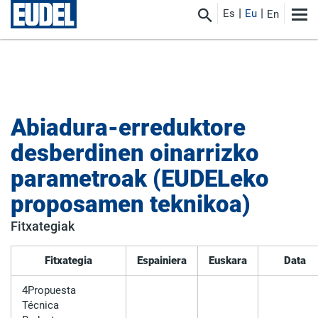
Es
Eu
En
Abiadura-erreduktore
desberdinen oinarrizko
parametroak (EUDELeko
proposamen teknikoa)
Fitxategiak
Fitxategia
Espainiera
Euskara
Data
4Propuesta
Técnica