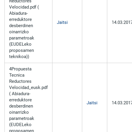
Reductores
Velocidad.pdf (
Abiadura-
erreduktore
Jaitsi
14.03.201
desberdinen
oinarrizko
parametroak
(EUDELeko
proposamen
teknikoa))
4Propuesta
Tecnica
Reductores
Velocidad_eusk.pdf
( Abiadura-
erreduktore
Jaitsi
14.03.201
desberdinen
oinarrizko
parametroak
(EUDELeko
proposamen