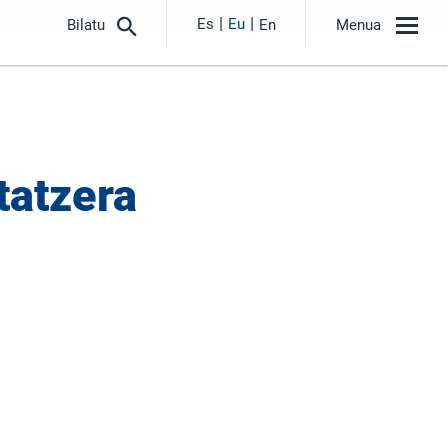
Es
Eu
Bilatu
En
Menua
tatzera