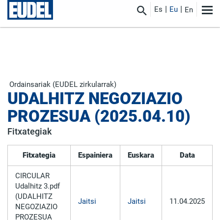
Es
Eu
En
Ordainsariak (EUDEL zirkularrak)
UDALHITZ NEGOZIAZIO
PROZESUA (2025.04.10)
Fitxategiak
Fitxategia
Espainiera
Euskara
Data
CIRCULAR
Udalhitz 3.pdf
(UDALHITZ
Jaitsi
Jaitsi
11.04.2025
NEGOZIAZIO
PROZESUA