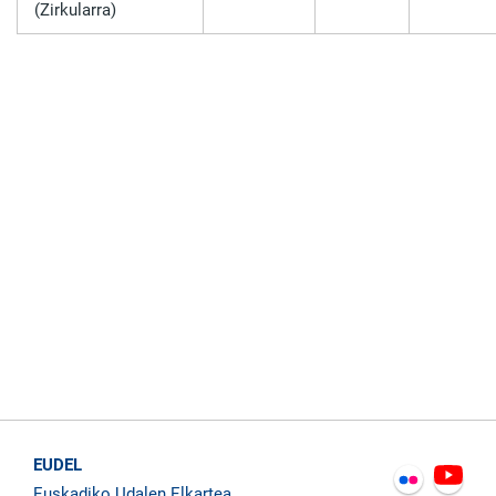
(Zirkularra)
EUDEL
Euskadiko Udalen Elkartea