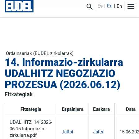
Es
Eu
En
Ordainsariak (EUDEL zirkularrak)
14. Informazio-zirkularra
UDALHITZ NEGOZIAZIO
PROZESUA (2026.06.12)
Fitxategiak
Fitxategia
Espainiera
Euskara
Data
UDALHITZ_14_2026-
06-15-Informazio-
Jaitsi
Jaitsi
15.06.20
zirkularra.pdf