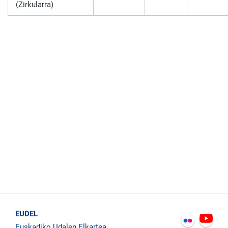
(Zirkularra)
EUDEL
Euskadiko Udalen Elkartea