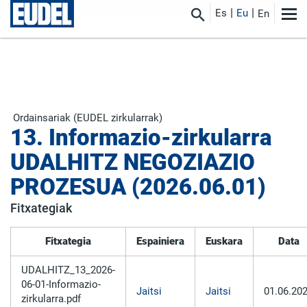
Es
Eu
En
Ordainsariak (EUDEL zirkularrak)
13. Informazio-zirkularra
UDALHITZ NEGOZIAZIO
PROZESUA (2026.06.01)
Fitxategiak
Fitxategia
Espainiera
Euskara
Data
UDALHITZ_13_2026-
06-01-Informazio-
Jaitsi
Jaitsi
01.06.20
zirkularra.pdf