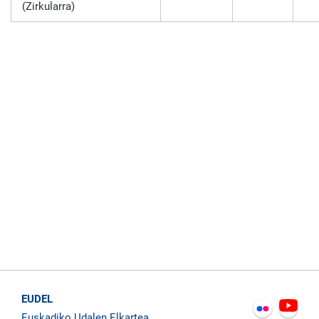
(Zirkularra)
EUDEL
Euskadiko Udalen Elkartea