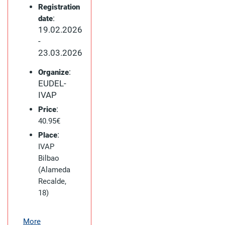
Registration
:
date
19.02.2026
-
23.03.2026
:
Organize
EUDEL-
IVAP
:
Price
40.95€
:
Place
IVAP
Bilbao
(Alameda
Recalde,
18)
More