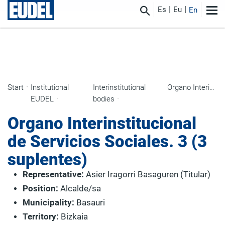
Es
Eu
En
Start
Institutional
Interinstitutional
Organo Interinstitucional de Servicios Sociales. 3 (3 suplentes)
EUDEL
bodies
Organo Interinstitucional
de Servicios Sociales. 3 (3
suplentes)
Representative:
Asier Iragorri Basaguren (Titular)
Position:
Alcalde/sa
Municipality:
Basauri
Territory:
Bizkaia