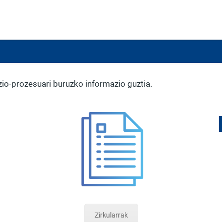
io-prozesuari buruzko informazio guztia.
Zirkularrak