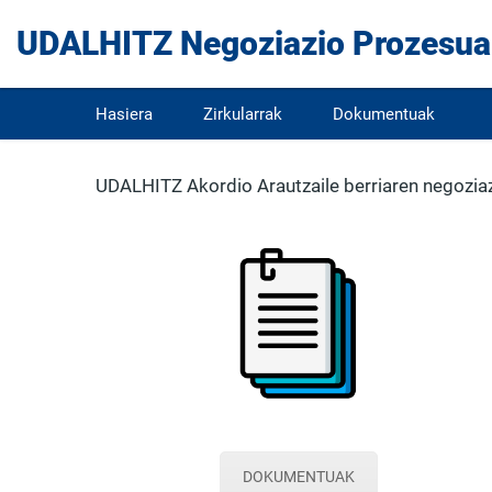
UDALHITZ Negoziazio Prozesua
Hasiera
Zirkularrak
Dokumentuak
UDALHITZ Akordio Arautzaile berriaren negoziaz
DOKUMENTUAK