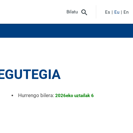
Bilatu
Es
Eu
En
EGUTEGIA
Hurrengo bilera:
2026eko uztailak 6