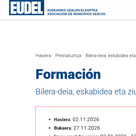
Hasiera
Prestakuntza
Bilera-deia, eskabidea eta 
Formación
Bilera-deia, eskabidea eta zi
: 02.11.2026
Hasiera
: 27.11.2026
Bukaera