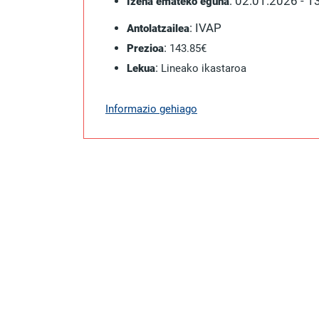
: 02.01.2026 - 
Izena emateko eguna
: IVAP
Antolatzailea
:
Prezioa
143.85€
:
Lekua
Lineako ikastaroa
Informazio gehiago