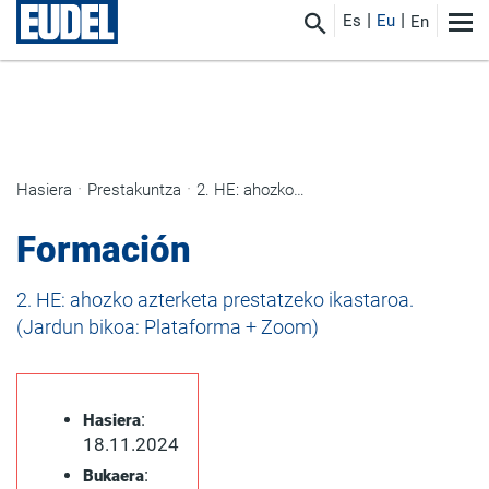
Es
Eu
En
Hasiera
Prestakuntza
2. HE: ahozko azterketa prestatzeko ikastaroa. (Jardun bikoa: Plataforma + Zoom)
Formación
2. HE: ahozko azterketa prestatzeko ikastaroa.
(Jardun bikoa: Plataforma + Zoom)
:
Hasiera
18.11.2024
:
Bukaera