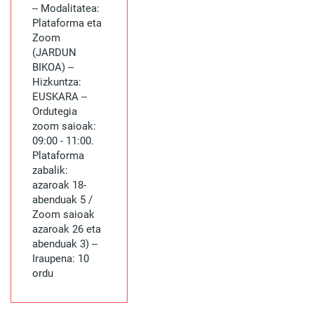
-- Modalitatea:
Plataforma eta
Zoom
(JARDUN
BIKOA) --
Hizkuntza:
EUSKARA --
Ordutegia
zoom saioak:
09:00 - 11:00.
Plataforma
zabalik:
azaroak 18-
abenduak 5 /
Zoom saioak
azaroak 26 eta
abenduak 3) --
Iraupena: 10
ordu