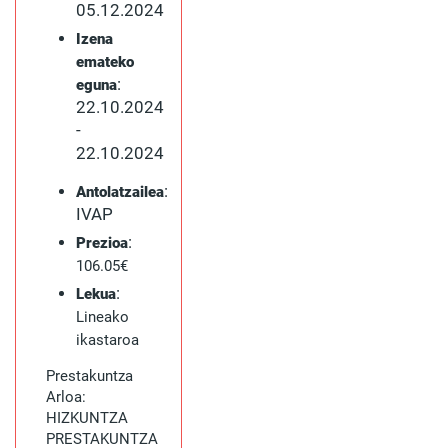
05.12.2024
Izena
emateko
:
eguna
22.10.2024
-
22.10.2024
:
Antolatzailea
IVAP
:
Prezioa
106.05€
:
Lekua
Lineako
ikastaroa
Prestakuntza
Arloa:
HIZKUNTZA
PRESTAKUNTZA