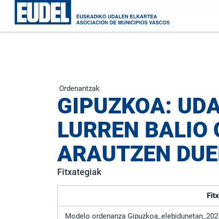
Ordenantzak
GIPUZKOA: UDA
LURREN BALIO
ARAUTZEN DU
Fitxategiak
Fit
Modelo ordenanza Gipuzkoa_elebidunetan_