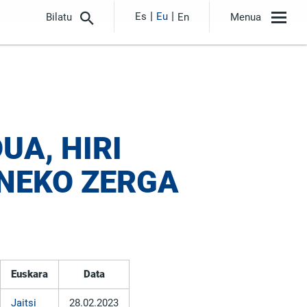
Es
Eu
Bilatu
En
Menua
UA, HIRI
INEKO ZERGA
Euskara
Data
Jaitsi
28.02.2023