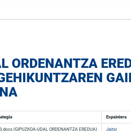
L ORDENANTZA ERED
 GEHIKUNTZAREN GA
ENA
xategia
Espainiera
2023.docx (GIPUZKOA-UDAL ORDENANTZA EREDUA)
Jaitsi