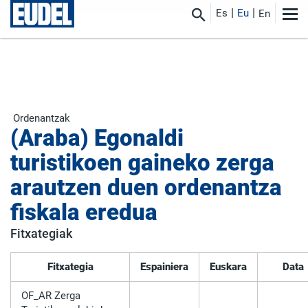
Es
Eu
En
Ordenantzak
(Araba) Egonaldi
turistikoen gaineko zerga
arautzen duen ordenantza
fiskala eredua
Fitxategiak
Fitxategia
Espainiera
Euskara
Data
OF_AR Zerga