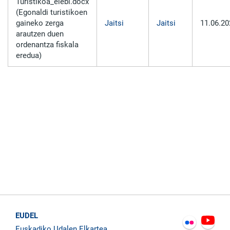
Turistikoa_elebi.docx
(Egonaldi turistikoen
gaineko zerga
Jaitsi
Jaitsi
11.06.20
arautzen duen
ordenantza fiskala
eredua)
EUDEL
Euskadiko Udalen Elkartea